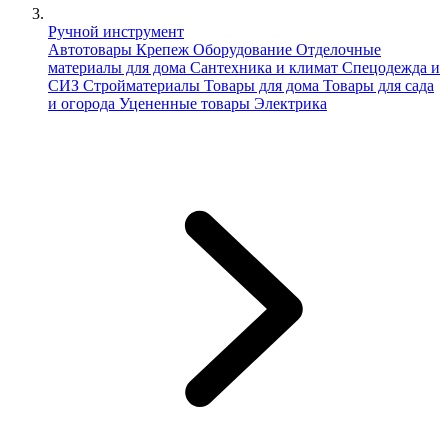
Ручной инструмент
Автотовары
Крепеж
Оборудование
Отделочные
материалы для дома
Сантехника и климат
Спецодежда и
СИЗ
Стройматериалы
Товары для дома
Товары для сада
и огорода
Уцененные товары
Электрика