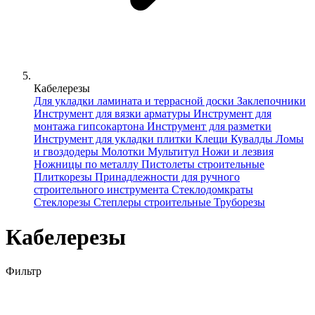
Кабелерезы
Для укладки ламината и террасной доски
Заклепочники
Инструмент для вязки арматуры
Инструмент для
монтажа гипсокартона
Инструмент для разметки
Инструмент для укладки плитки
Клещи
Кувалды
Ломы
и гвоздодеры
Молотки
Мультитул
Ножи и лезвия
Ножницы по металлу
Пистолеты строительные
Плиткорезы
Принадлежности для ручного
строительного инструмента
Стеклодомкраты
Стеклорезы
Степлеры строительные
Труборезы
Кабелерезы
Фильтр