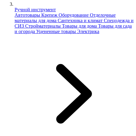
Ручной инструмент
Автотовары
Крепеж
Оборудование
Отделочные
материалы для дома
Сантехника и климат
Спецодежда и
СИЗ
Стройматериалы
Товары для дома
Товары для сада
и огорода
Уцененные товары
Электрика