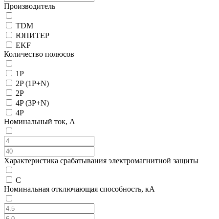
Производитель
TDM
ЮПИТЕР
EKF
Количество полюсов
1P
2P (1P+N)
2P
4P (3P+N)
4P
Номинальный ток, А
Характеристика срабатывания электромагнитной защиты
C
Номинальная отключающая способность, кА