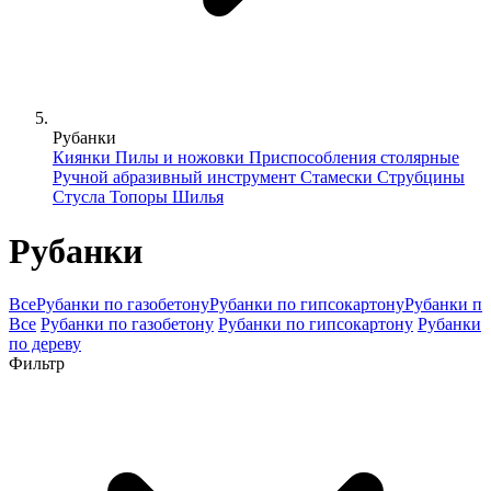
Рубанки
Киянки
Пилы и ножовки
Приспособления столярные
Ручной абразивный инструмент
Стамески
Струбцины
Стусла
Топоры
Шилья
Рубанки
Все
Рубанки по газобетону
Рубанки по гипсокартону
Рубанки по
Все
Рубанки по газобетону
Рубанки по гипсокартону
Рубанки
по дереву
Фильтр