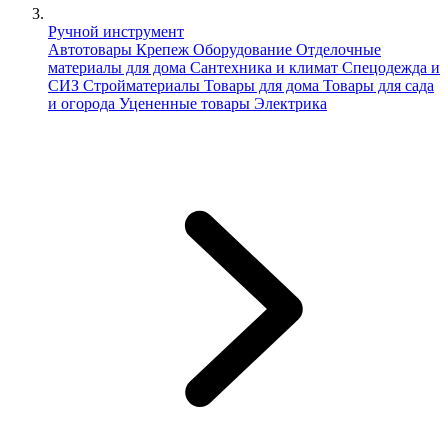
Ручной инструмент
Автотовары
Крепеж
Оборудование
Отделочные
материалы для дома
Сантехника и климат
Спецодежда и
СИЗ
Стройматериалы
Товары для дома
Товары для сада
и огорода
Уцененные товары
Электрика