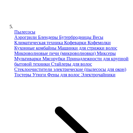
Пылесосы
Аэрогрили
Блендеры
Бутербродницы
Весы
Климатическая техника
Кофеварки
Кофемолки
Кухонные комбайны
Машинки для стрижки волос
Микроволновые печи (микроволновки)
Миксеры
Мультиварки
Мясорубки
Принадлежности для крупной
бытовой техники
Стайлеры для волос
Стеклоочистители электрические (пылесосы для окон)
Тостеры
Утюги
Фены для волос
Электрочайники