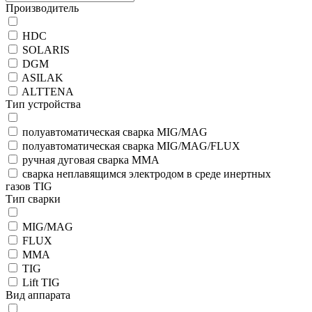
Производитель
HDC
SOLARIS
DGM
ASILAK
ALTTENA
Тип устройства
полуавтоматическая сварка MIG/MAG
полуавтоматическая сварка MIG/MAG/FLUX
ручная дуговая сварка MMA
сварка неплавящимся электродом в среде инертных
газов TIG
Тип сварки
MIG/MAG
FLUX
MMA
TIG
Lift TIG
Вид аппарата