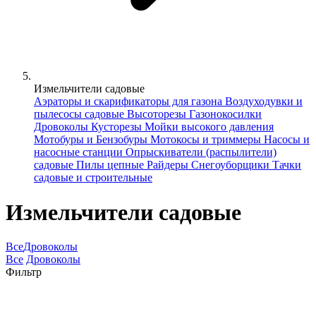
Измельчители садовые
Аэраторы и скарификаторы для газона
Воздуходувки и
пылесосы садовые
Высоторезы
Газонокосилки
Дровоколы
Кусторезы
Мойки высокого давления
Мотобуры и Бензобуры
Мотокосы и триммеры
Насосы и
насосные станции
Опрыскиватели (распылители)
садовые
Пилы цепные
Райдеры
Снегоуборщики
Тачки
садовые и строительные
Измельчители садовые
Все
Дровоколы
Все
Дровоколы
Фильтр