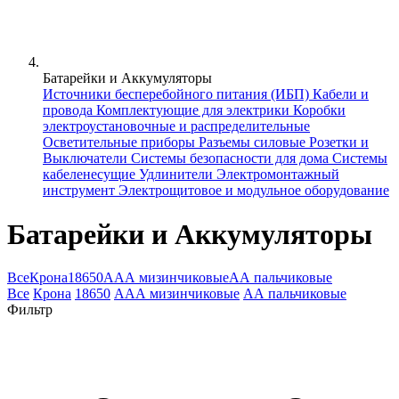
Батарейки и Аккумуляторы
Источники бесперебойного питания (ИБП)
Кабели и
провода
Комплектующие для электрики
Коробки
электроустановочные и распределительные
Осветительные приборы
Разъемы силовые
Розетки и
Выключатели
Системы безопасности для дома
Системы
кабеленесущие
Удлинители
Электромонтажный
инструмент
Электрощитовое и модульное оборудование
Батарейки и Аккумуляторы
Все
Крона
18650
ААА мизинчиковые
АА пальчиковые
Все
Крона
18650
ААА мизинчиковые
АА пальчиковые
Фильтр