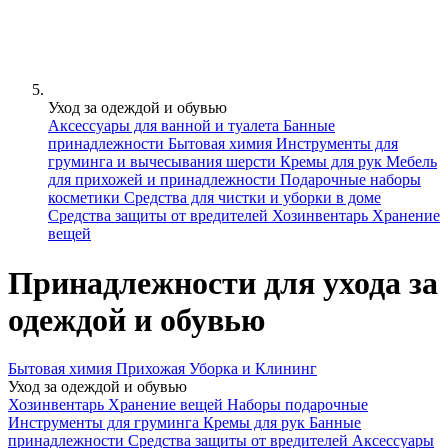
Уход за одеждой и обувью
Аксессуары для ванной и туалета
Банные
принадлежности
Бытовая химия
Инструменты для
груминга и вычесывания шерсти
Кремы для рук
Мебель
для прихожей и принадлежности
Подарочные наборы
косметики
Средства для чистки и уборки в доме
Средства защиты от вредителей
Хозинвентарь
Хранение
вещей
Принадлежности для ухода за
одеждой и обувью
Бытовая химия
Прихожая
Уборка и Клининг
Уход за одеждой и обувью
Хозинвентарь
Хранение вещей
Наборы подарочные
Инструменты для груминга
Кремы для рук
Банные
принадлежности
Средства защиты от вредителей
Аксессуары