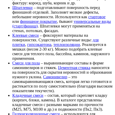
фактуру: короед, шуба, корник и др.
Шпатлевки
– подготавливают поверхность перед
финишной отделкой. Заполняет мелкие дефекты,
небольшие неровности. Используются как
стартовое
или
финишное покрытие
, бывают
универсальные виды
(старт/финиш)
. Шпатлевки могут применяться на
стенах, потолках, фасадах.
Клеевые смеси
– фиксируют материалы на
поверхностях. Существуют различные виды:
для
плитки
,
гипсокартона
,
теплоизоляции
. Реализуется в
мешках (весом 2-30 кг). Можно подобрать клеевые
смеси для теплого пола, бассейна, каминов, наружного
применения.
Смеси для пола
– выравнивающие составы в форме
самонивелиров и стяжек.
Цементная стяжка
наносится
на поверхность для скрытия неровностей и образования
нужного уклона.
Самонивелир
– это
самовыравнивающаяся смесь, которая легко готовится и
растекается по полу самостоятельно (благодаря высоким
показателям текучести).
Кладочные смеси
– состав, который скрепляет кладку
(кирпич, блоки, камень). В каталоге представлены
кладочные смеси с разными марками по прочности
(М25, М75, М100 и др.) и подвижности (Пк2, Пк3).
Гидроизоляционные смеси
– используются для