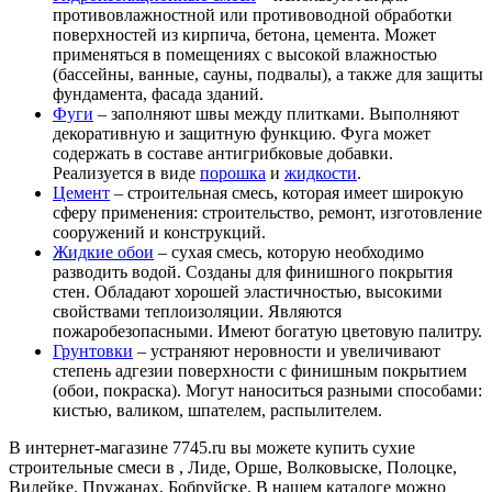
противовлажностной или противоводной обработки
поверхностей из кирпича, бетона, цемента. Может
применяться в помещениях с высокой влажностью
(бассейны, ванные, сауны, подвалы), а также для защиты
фундамента, фасада зданий.
Фуги
– заполняют швы между плитками. Выполняют
декоративную и защитную функцию. Фуга может
содержать в составе антигрибковые добавки.
Реализуется в виде
порошка
и
жидкости
.
Цемент
– строительная смесь, которая имеет широкую
сферу применения: строительство, ремонт, изготовление
сооружений и конструкций.
Жидкие обои
– сухая смесь, которую необходимо
разводить водой. Созданы для финишного покрытия
стен. Обладают хорошей эластичностью, высокими
свойствами теплоизоляции. Являются
пожаробезопасными. Имеют богатую цветовую палитру.
Грунтовки
– устраняют неровности и увеличивают
степень адгезии поверхности с финишным покрытием
(обои, покраска). Могут наноситься разными способами:
кистью, валиком, шпателем, распылителем.
В интернет-магазине 7745.ru вы можете купить сухие
строительные смеси в , Лиде, Орше, Волковыске, Полоцке,
Вилейке, Пружанах, Бобруйске. В нашем каталоге можно