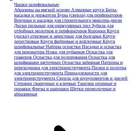
Чашки шлифовальные
Абразивы на мягкой основе
Алмазные круги
Биты-
насадки и держатели
Буры (сверла) для перфораторов
Венчики и насадки для строительного миксера-дрели
Диски пильные для циркулярных пил
Зубила для
отбойных молотков и перфораторов
Коронки
Круги
(диски) отрезные и зачистные для болгарки
Круги
лепестковые
Круги фибровые и войлочные
Круги
шлифовальные
Наборы оснастки
Насадки и оснастка
для реноватора
Ножи для рубанков
Оснастка для
граверов
Оснастка для полирования
Оснастка для
шлифмашин щеточных
Оснастка забивная
Патроны и
переходники для электроинструмента
Пилки и полотна
для электроинструмента
Принадлежности для
электроинструмента
Сверла для шуруповертов и дрелей
Стержни сварочные и клеевые
Тарелки опорные и
оправки
Фрезы и шарошки
Щетки проволочные и
абразивные