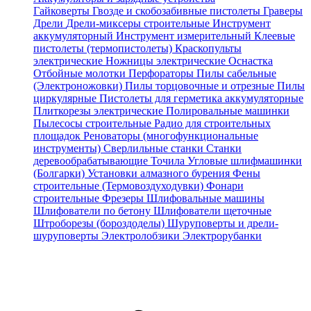
Гайковерты
Гвозде и скобозабивные пистолеты
Граверы
Дрели
Дрели-миксеры строительные
Инструмент
аккумуляторный
Инструмент измерительный
Клеевые
пистолеты (термопистолеты)
Краскопульты
электрические
Ножницы электрические
Оснастка
Отбойные молотки
Перфораторы
Пилы сабельные
(Электроножовки)
Пилы торцовочные и отрезные
Пилы
циркулярные
Пистолеты для герметика аккумуляторные
Плиткорезы электрические
Полировальные машинки
Пылесосы строительные
Радио для строительных
площадок
Реноваторы (многофункциональные
инструменты)
Сверлильные станки
Станки
деревообрабатывающие
Точила
Угловые шлифмашинки
(Болгарки)
Установки алмазного бурения
Фены
строительные (Термовоздуходувки)
Фонари
строительные
Фрезеры
Шлифовальные машины
Шлифователи по бетону
Шлифователи щеточные
Штроборезы (бороздоделы)
Шуруповерты и дрели-
шуруповерты
Электролобзики
Электрорубанки