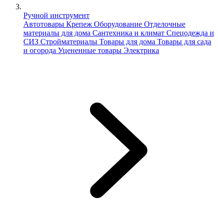
Ручной инструмент
Автотовары
Крепеж
Оборудование
Отделочные
материалы для дома
Сантехника и климат
Спецодежда и
СИЗ
Стройматериалы
Товары для дома
Товары для сада
и огорода
Уцененные товары
Электрика