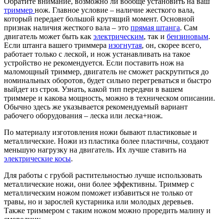
Обратите внимание, возможно ли вообще установить на ваш
триммер
нож. Главное условие – наличие жесткого вала,
который передает большой крутящий момент. Основной
признак наличия жесткого вала – это
прямая штанга
. Сам
двигатель может быть как
электрическим
, так и
бензиновым
.
Если штанга вашего триммера
изогнутая
, он, скорее всего,
работает только с леской, и нож устанавливать на такое
устройство не рекомендуется. Если поставить нож на
маломощный триммер, двигатель не сможет раскрутиться до
номинальных оборотов, будет сильно перегреваться и быстро
выйдет из строя. Узнать, какой тип передачи в вашем
триммере и какова мощность, можно в техническом описании.
Обычно здесь же указывается рекомендуемый вариант
рабочего оборудования – леска или леска+нож.
По материалу изготовления ножи бывают пластиковые и
металлические. Ножи из пластика более пластичны, создают
меньшую нагрузку на двигатель. Их лучше ставить на
электрические косы
.
Для работы с грубой растительностью лучше использовать
металлические ножи, они более эффективны. Триммер с
металлическим ножом поможет избавиться не только от
травы, но и зарослей кустарника или молодых деревьев.
Также триммером с таким ножом можно проредить малину и