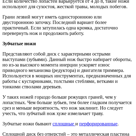
Если количество лопастей варьируется от 4 до 8, такие ножи
используют для сухостоя, жесткой травы, молодых побегов.
Грани лезвий могут иметь одностороннюю или
двустороннюю заточку. Последний вариант более
практичный. Если затупилась одна кромка, достаточно
перевернуть нож и продолжить работу.
Зубчатые ножи
Представляют собой диск с характерными острыми
выступами (зубьями). Данный нож быстро набирает обороты,
но из-за высокого момента инерции ускоряет износ
приводного механизма (редуктора) и двигателя триммера.
Используется в мощных инструментах, предназначенных для
работы с кустарниками, толстыми стеблями, ветками и
тонкими стволами деревьев.
У таких ножей гораздо больше режущих граней, чем у
лопастных. Чем больше зубьев, тем более гладким получается
срез и меньше вероятность, что нож заклинит. Но следует
учесть, что зубчатый нож хуже измельчает траву.
Зубчатые ножи бывают
сплошные
и
перфорированные
.
Сплошной диск без отверстий – это металлическая пластина