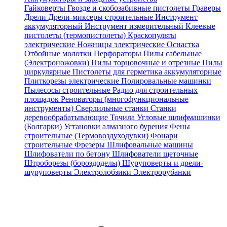
Гайковерты
Гвозде и скобозабивные пистолеты
Граверы
Дрели
Дрели-миксеры строительные
Инструмент
аккумуляторный
Инструмент измерительный
Клеевые
пистолеты (термопистолеты)
Краскопульты
электрические
Ножницы электрические
Оснастка
Отбойные молотки
Перфораторы
Пилы сабельные
(Электроножовки)
Пилы торцовочные и отрезные
Пилы
циркулярные
Пистолеты для герметика аккумуляторные
Плиткорезы электрические
Полировальные машинки
Пылесосы строительные
Радио для строительных
площадок
Реноваторы (многофункциональные
инструменты)
Сверлильные станки
Станки
деревообрабатывающие
Точила
Угловые шлифмашинки
(Болгарки)
Установки алмазного бурения
Фены
строительные (Термовоздуходувки)
Фонари
строительные
Фрезеры
Шлифовальные машины
Шлифователи по бетону
Шлифователи щеточные
Штроборезы (бороздоделы)
Шуруповерты и дрели-
шуруповерты
Электролобзики
Электрорубанки