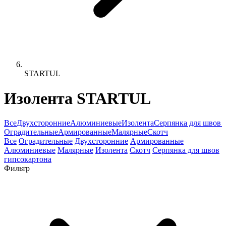
STARTUL
Изолента STARTUL
Все
Двухсторонние
Алюминиевые
Изолента
Серпянка для швов 
Оградительные
Армированные
Малярные
Скотч
Все
Оградительные
Двухсторонние
Армированные
Алюминиевые
Малярные
Изолента
Скотч
Серпянка для швов
гипсокартона
Фильтр