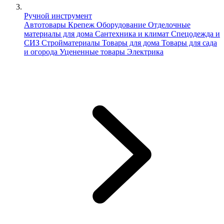
Ручной инструмент
Автотовары
Крепеж
Оборудование
Отделочные
материалы для дома
Сантехника и климат
Спецодежда и
СИЗ
Стройматериалы
Товары для дома
Товары для сада
и огорода
Уцененные товары
Электрика