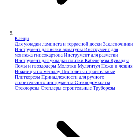
Клещи
Для укладки ламината и террасной доски
Заклепочники
Инструмент для вязки арматуры
Инструмент для
монтажа гипсокартона
Инструмент для разметки
Инструмент для укладки плитки
Кабелерезы
Кувалды
Ломы и гвоздодеры
Молотки
Мультитул
Ножи и лезвия
Ножницы по металлу
Пистолеты строительные
Плиткорезы
Принадлежности для ручного
строительного инструмента
Стеклодомкраты
Стеклорезы
Степлеры строительные
Труборезы