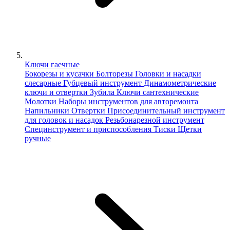
Ключи гаечные
Бокорезы и кусачки
Болторезы
Головки и насадки
слесарные
Губцевый инструмент
Динамометрические
ключи и отвертки
Зубила
Ключи сантехнические
Молотки
Наборы инструментов для авторемонта
Напильники
Отвертки
Присоединительный инструмент
для головок и насадок
Резьбонарезной инструмент
Специнструмент и приспособления
Тиски
Щетки
ручные