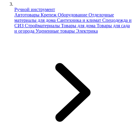
Ручной инструмент
Автотовары
Крепеж
Оборудование
Отделочные
материалы для дома
Сантехника и климат
Спецодежда и
СИЗ
Стройматериалы
Товары для дома
Товары для сада
и огорода
Уцененные товары
Электрика