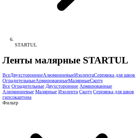
STARTUL
Ленты малярные STARTUL
Все
Двухсторонние
Алюминиевые
Изолента
Серпянка для швов 
Оградительные
Армированные
Малярные
Скотч
Все
Оградительные
Двухсторонние
Армированные
Алюминиевые
Малярные
Изолента
Скотч
Серпянка для швов
гипсокартона
Фильтр