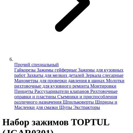
Прочий специальный
Гайкорезы
Зажимы гейферные
Зажимы для кузовных
работ
Захваты для мелких деталей
Зеркала слесарные
Манометры для проверки давления в шинах
Молотки
рихтовочные для кузовного ремонта
Монтировки
Пинцеты
Рассухариватели клапанов
Рихтовочные
оправки и пластины
Съемники и приспособления
различного назначения
Шпильковерты
Шприцы и
Масленки для смазки
Щупы
Экстракторы
Набор зажимов TOPTUL
(JGAR0301)