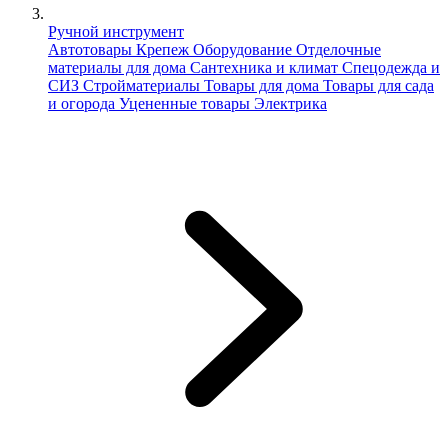
Ручной инструмент
Автотовары
Крепеж
Оборудование
Отделочные
материалы для дома
Сантехника и климат
Спецодежда и
СИЗ
Стройматериалы
Товары для дома
Товары для сада
и огорода
Уцененные товары
Электрика