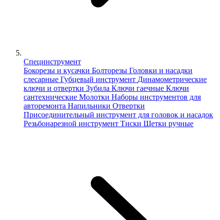
Специнструмент
Бокорезы и кусачки
Болторезы
Головки и насадки
слесарные
Губцевый инструмент
Динамометрические
ключи и отвертки
Зубила
Ключи гаечные
Ключи
сантехнические
Молотки
Наборы инструментов для
авторемонта
Напильники
Отвертки
Присоединительный инструмент для головок и насадок
Резьбонарезной инструмент
Тиски
Щетки ручные