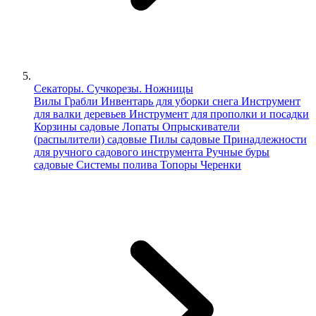
Секаторы. Сучкорезы. Ножницы
Вилы
Грабли
Инвентарь для уборки снега
Инструмент
для валки деревьев
Инструмент для прополки и посадки
Корзины садовые
Лопаты
Опрыскиватели
(распылители) садовые
Пилы садовые
Принадлежности
для ручного садового инструмента
Ручные буры
садовые
Системы полива
Топоры
Черенки