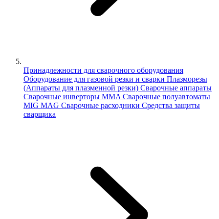
Принадлежности для сварочного оборудования
Оборудование для газовой резки и сварки
Плазморезы
(Аппараты для плазменной резки)
Сварочные аппараты
Сварочные инверторы MMA
Сварочные полуавтоматы
MIG MAG
Сварочные расходники
Средства защиты
сварщика