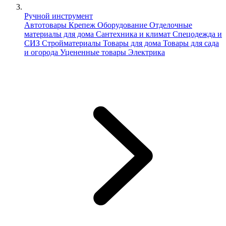
Ручной инструмент
Автотовары
Крепеж
Оборудование
Отделочные
материалы для дома
Сантехника и климат
Спецодежда и
СИЗ
Стройматериалы
Товары для дома
Товары для сада
и огорода
Уцененные товары
Электрика