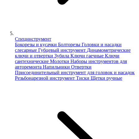
Специнструмент
Бокорезы и кусачки
Болторезы
Головки и насадки
слесарные
Губцевый инструмент
Динамометрические
ключи и отвертки
Зубила
Ключи гаечные
Ключи
сантехнические
Молотки
Наборы инструментов для
авторемонта
Напильники
Отвертки
Присоединительный инструмент для головок и насадок
Резьбонарезной инструмент
Тиски
Щетки ручные