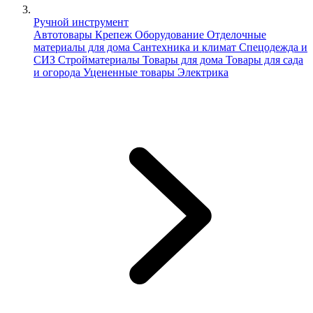
Ручной инструмент
Автотовары
Крепеж
Оборудование
Отделочные
материалы для дома
Сантехника и климат
Спецодежда и
СИЗ
Стройматериалы
Товары для дома
Товары для сада
и огорода
Уцененные товары
Электрика