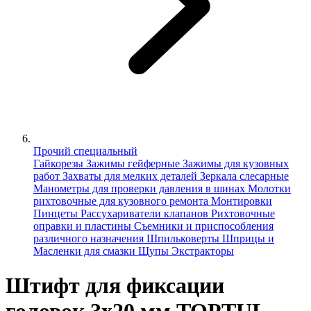
Прочий специальный
Гайкорезы
Зажимы гейферные
Зажимы для кузовных
работ
Захваты для мелких деталей
Зеркала слесарные
Манометры для проверки давления в шинах
Молотки
рихтовочные для кузовного ремонта
Монтировки
Пинцеты
Рассухариватели клапанов
Рихтовочные
оправки и пластины
Съемники и приспособления
различного назначения
Шпильковерты
Шприцы и
Масленки для смазки
Щупы
Экстракторы
Штифт для фиксации
головок 3х20 мм TOPTUL