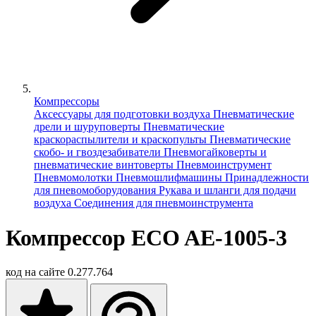
Компрессоры
Аксессуары для подготовки воздуха
Пневматические
дрели и шуруповерты
Пневматические
краскораспылители и краскопульты
Пневматические
скобо- и гвоздезабиватели
Пневмогайковерты и
пневматические винтоверты
Пневмоинструмент
Пневмомолотки
Пневмошлифмашины
Принадлежности
для пневомоборудования
Рукава и шланги для подачи
воздуха
Соединения для пневмоинструмента
Компрессор ECO AE-1005-3
код на сайте
0.277.764