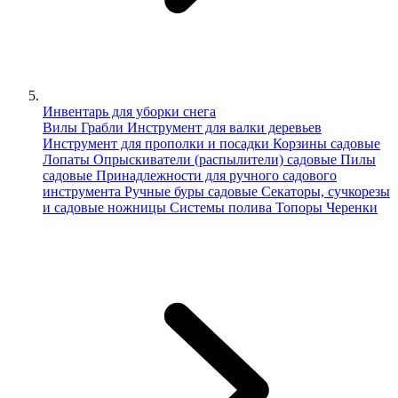
Инвентарь для уборки снега
Вилы
Грабли
Инструмент для валки деревьев
Инструмент для прополки и посадки
Корзины садовые
Лопаты
Опрыскиватели (распылители) садовые
Пилы
садовые
Принадлежности для ручного садового
инструмента
Ручные буры садовые
Секаторы, сучкорезы
и садовые ножницы
Системы полива
Топоры
Черенки