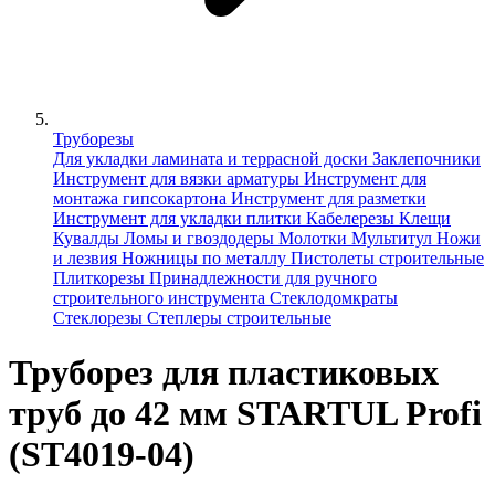
Труборезы
Для укладки ламината и террасной доски
Заклепочники
Инструмент для вязки арматуры
Инструмент для
монтажа гипсокартона
Инструмент для разметки
Инструмент для укладки плитки
Кабелерезы
Клещи
Кувалды
Ломы и гвоздодеры
Молотки
Мультитул
Ножи
и лезвия
Ножницы по металлу
Пистолеты строительные
Плиткорезы
Принадлежности для ручного
строительного инструмента
Стеклодомкраты
Стеклорезы
Степлеры строительные
Труборез для пластиковых
труб до 42 мм STARTUL Profi
(ST4019-04)