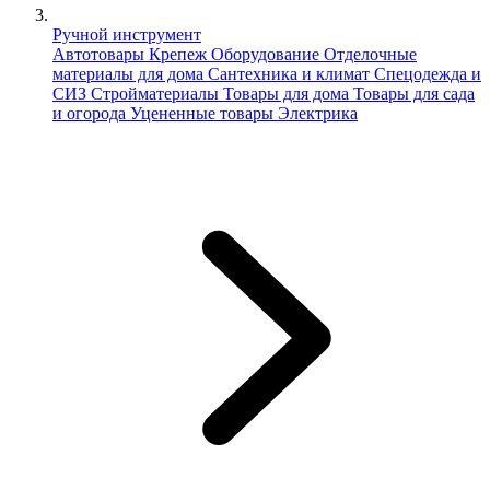
Ручной инструмент
Автотовары
Крепеж
Оборудование
Отделочные
материалы для дома
Сантехника и климат
Спецодежда и
СИЗ
Стройматериалы
Товары для дома
Товары для сада
и огорода
Уцененные товары
Электрика