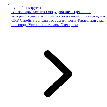
Ручной инструмент
Автотовары
Крепеж
Оборудование
Отделочные
материалы для дома
Сантехника и климат
Спецодежда и
СИЗ
Стройматериалы
Товары для дома
Товары для сада
и огорода
Уцененные товары
Электрика