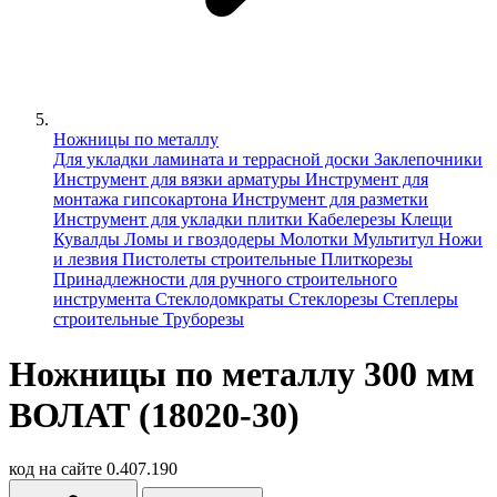
Ножницы по металлу
Для укладки ламината и террасной доски
Заклепочники
Инструмент для вязки арматуры
Инструмент для
монтажа гипсокартона
Инструмент для разметки
Инструмент для укладки плитки
Кабелерезы
Клещи
Кувалды
Ломы и гвоздодеры
Молотки
Мультитул
Ножи
и лезвия
Пистолеты строительные
Плиткорезы
Принадлежности для ручного строительного
инструмента
Стеклодомкраты
Стеклорезы
Степлеры
строительные
Труборезы
Ножницы по металлу 300 мм
ВОЛАТ (18020-30)
код на сайте
0.407.190