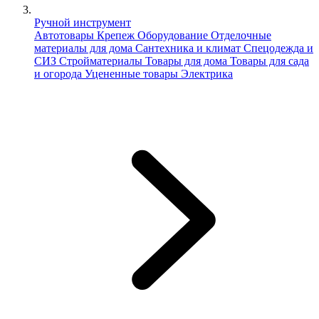
Ручной инструмент
Автотовары
Крепеж
Оборудование
Отделочные
материалы для дома
Сантехника и климат
Спецодежда и
СИЗ
Стройматериалы
Товары для дома
Товары для сада
и огорода
Уцененные товары
Электрика