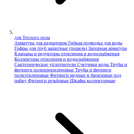
для Теплого пола
Арматура для радиаторов
Гибкая подводка для воды
Гофры для труб защитные (пешель)
Запорная арматура
Клапаны и редукторы отопления и водоснабжения
Коллекторы отопления и водоснабжения
Сантехнические уплотнители
Счетчики воды
Трубы и
фитинги полипропиленовые
Трубы и фитинги
полиэтиленовые
Фитинги медные и бронзовые под
пайку
Фитинги резьбовые
Шкафы коллекторные