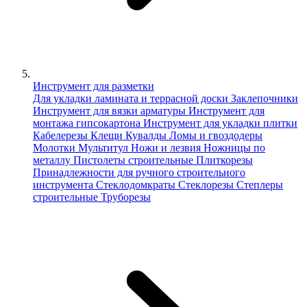
Инструмент для разметки
Для укладки ламината и террасной доски
Заклепочники
Инструмент для вязки арматуры
Инструмент для
монтажа гипсокартона
Инструмент для укладки плитки
Кабелерезы
Клещи
Кувалды
Ломы и гвоздодеры
Молотки
Мультитул
Ножи и лезвия
Ножницы по
металлу
Пистолеты строительные
Плиткорезы
Принадлежности для ручного строительного
инструмента
Стеклодомкраты
Стеклорезы
Степлеры
строительные
Труборезы