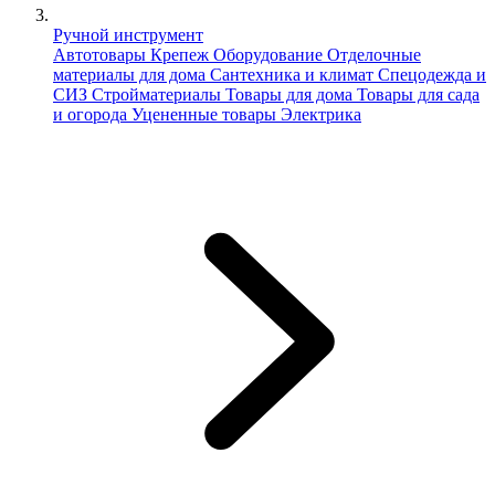
Ручной инструмент
Автотовары
Крепеж
Оборудование
Отделочные
материалы для дома
Сантехника и климат
Спецодежда и
СИЗ
Стройматериалы
Товары для дома
Товары для сада
и огорода
Уцененные товары
Электрика