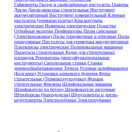
Гайковерты
Гвозде и скобозабивные пистолеты
Граверы
Дрели
Дрели-миксеры строительные
Инструмент
аккумуляторный
Инструмент измерительный
Клеевые
пистолеты (термопистолеты)
Краскопульты
электрические
Ножницы электрические
Оснастка
Отбойные молотки
Перфораторы
Пилы сабельные
(Электроножовки)
Пилы торцовочные и отрезные
Пилы
циркулярные
Пистолеты для герметика аккумуляторные
Плиткорезы электрические
Полировальные машинки
Пылесосы строительные
Радио для строительных
площадок
Реноваторы (многофункциональные
инструменты)
Сверлильные станки
Станки
деревообрабатывающие
Точила
Угловые шлифмашинки
(Болгарки)
Установки алмазного бурения
Фены
строительные (Термовоздуходувки)
Фонари
строительные
Фрезеры
Шлифовальные машины
Шлифователи по бетону
Шлифователи щеточные
Штроборезы (бороздоделы)
Шуруповерты и дрели-
шуруповерты
Электролобзики
Электрорубанки