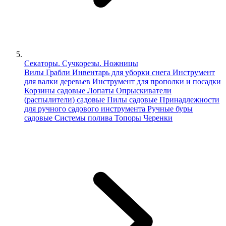
Секаторы. Сучкорезы. Ножницы
Вилы
Грабли
Инвентарь для уборки снега
Инструмент
для валки деревьев
Инструмент для прополки и посадки
Корзины садовые
Лопаты
Опрыскиватели
(распылители) садовые
Пилы садовые
Принадлежности
для ручного садового инструмента
Ручные буры
садовые
Системы полива
Топоры
Черенки