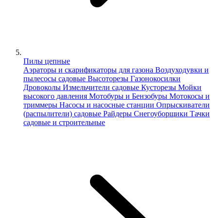
Пилы цепные
Аэраторы и скарификаторы для газона
Воздуходувки и
пылесосы садовые
Высоторезы
Газонокосилки
Дровоколы
Измельчители садовые
Кусторезы
Мойки
высокого давления
Мотобуры и Бензобуры
Мотокосы и
триммеры
Насосы и насосные станции
Опрыскиватели
(распылители) садовые
Райдеры
Снегоуборщики
Тачки
садовые и строительные