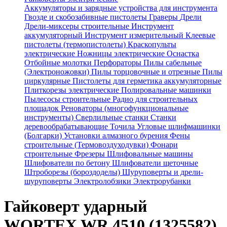
Аккумуляторы и зарядные устройства для инструмента
Гвозде и скобозабивные пистолеты
Граверы
Дрели
Дрели-миксеры строительные
Инструмент
аккумуляторный
Инструмент измерительный
Клеевые
пистолеты (термопистолеты)
Краскопульты
электрические
Ножницы электрические
Оснастка
Отбойные молотки
Перфораторы
Пилы сабельные
(Электроножовки)
Пилы торцовочные и отрезные
Пилы
циркулярные
Пистолеты для герметика аккумуляторные
Плиткорезы электрические
Полировальные машинки
Пылесосы строительные
Радио для строительных
площадок
Реноваторы (многофункциональные
инструменты)
Сверлильные станки
Станки
деревообрабатывающие
Точила
Угловые шлифмашинки
(Болгарки)
Установки алмазного бурения
Фены
строительные (Термовоздуходувки)
Фонари
строительные
Фрезеры
Шлифовальные машины
Шлифователи по бетону
Шлифователи щеточные
Штроборезы (бороздоделы)
Шуруповерты и дрели-
шуруповерты
Электролобзики
Электрорубанки
Гайковерт ударный
WORTEX WR 4510 (1325582)