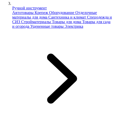
Ручной инструмент
Автотовары
Крепеж
Оборудование
Отделочные
материалы для дома
Сантехника и климат
Спецодежда и
СИЗ
Стройматериалы
Товары для дома
Товары для сада
и огорода
Уцененные товары
Электрика