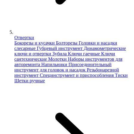
Отвертки
Бокорезы и кусачки
Болторезы
Головки и насадки
слесарные
Губцевый инструмент
Динамометрические
ключи и отвертки
Зубила
Ключи гаечные
Ключи
сантехнические
Молотки
Наборы инструментов для
авторемонта
Напильники
Присоединительный
инструмент для головок и насадок
Резьбонарезной
инструмент
Специнструмент и приспособления
Тиски
Щетки ручные