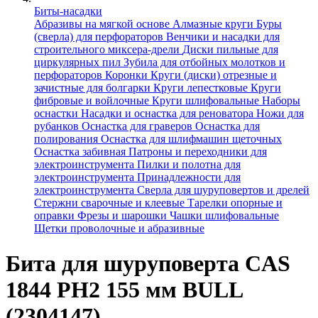
Биты-насадки
Абразивы на мягкой основе
Алмазные круги
Буры
(сверла) для перфораторов
Венчики и насадки для
строительного миксера-дрели
Диски пильные для
циркулярных пил
Зубила для отбойных молотков и
перфораторов
Коронки
Круги (диски) отрезные и
зачистные для болгарки
Круги лепестковые
Круги
фибровые и войлочные
Круги шлифовальные
Наборы
оснастки
Насадки и оснастка для реноватора
Ножи для
рубанков
Оснастка для граверов
Оснастка для
полирования
Оснастка для шлифмашин щеточных
Оснастка забивная
Патроны и переходники для
электроинструмента
Пилки и полотна для
электроинструмента
Принадлежности для
электроинструмента
Сверла для шуруповертов и дрелей
Стержни сварочные и клеевые
Тарелки опорные и
оправки
Фрезы и шарошки
Чашки шлифовальные
Щетки проволочные и абразивные
Бита для шуруповерта CAS
1844 PH2 155 мм BULL
(2304147)