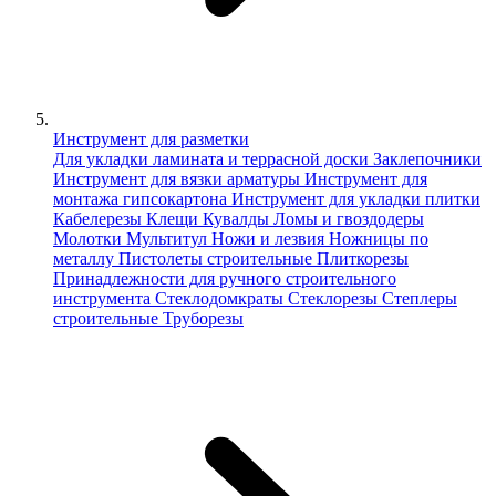
Инструмент для разметки
Для укладки ламината и террасной доски
Заклепочники
Инструмент для вязки арматуры
Инструмент для
монтажа гипсокартона
Инструмент для укладки плитки
Кабелерезы
Клещи
Кувалды
Ломы и гвоздодеры
Молотки
Мультитул
Ножи и лезвия
Ножницы по
металлу
Пистолеты строительные
Плиткорезы
Принадлежности для ручного строительного
инструмента
Стеклодомкраты
Стеклорезы
Степлеры
строительные
Труборезы