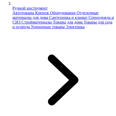
Ручной инструмент
Автотовары
Крепеж
Оборудование
Отделочные
материалы для дома
Сантехника и климат
Спецодежда и
СИЗ
Стройматериалы
Товары для дома
Товары для сада
и огорода
Уцененные товары
Электрика