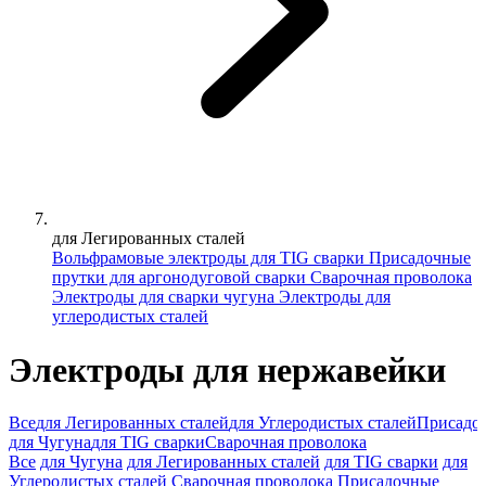
для Легированных сталей
Вольфрамовые электроды для TIG сварки
Присадочные
прутки для аргонодуговой сварки
Сварочная проволока
Электроды для сварки чугуна
Электроды для
углеродистых сталей
Электроды для нержавейки
Все
для Легированных сталей
для Углеродистых сталей
Присадоч
для Чугуна
для TIG сварки
Сварочная проволока
Все
для Чугуна
для Легированных сталей
для TIG сварки
для
Углеродистых сталей
Сварочная проволока
Присадочные