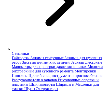
Съемники
Гайкорезы
Зажимы гейферные
Зажимы для кузовных
работ
Захваты для мелких деталей
Зеркала слесарные
Манометры для проверки давления в шинах
Молотки
рихтовочные для кузовного ремонта
Монтировки
Пинцеты
Прочий специнструмент и приспособления
Рассухариватели клапанов
Рихтовочные оправки и
пластины
Шпильковерты
Шприцы и Масленки для
смазки
Щупы
Экстракторы