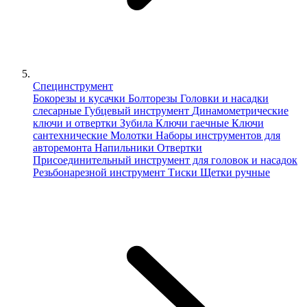
Специнструмент
Бокорезы и кусачки
Болторезы
Головки и насадки
слесарные
Губцевый инструмент
Динамометрические
ключи и отвертки
Зубила
Ключи гаечные
Ключи
сантехнические
Молотки
Наборы инструментов для
авторемонта
Напильники
Отвертки
Присоединительный инструмент для головок и насадок
Резьбонарезной инструмент
Тиски
Щетки ручные