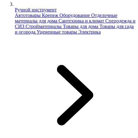
Ручной инструмент
Автотовары
Крепеж
Оборудование
Отделочные
материалы для дома
Сантехника и климат
Спецодежда и
СИЗ
Стройматериалы
Товары для дома
Товары для сада
и огорода
Уцененные товары
Электрика