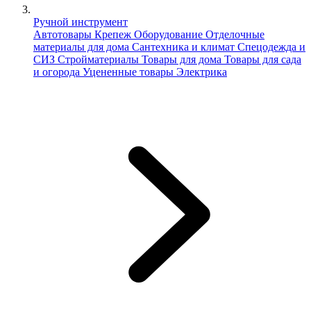
Ручной инструмент
Автотовары
Крепеж
Оборудование
Отделочные
материалы для дома
Сантехника и климат
Спецодежда и
СИЗ
Стройматериалы
Товары для дома
Товары для сада
и огорода
Уцененные товары
Электрика