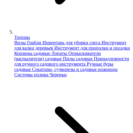
Топоры
Вилы
Грабли
Инвентарь для уборки снега
Инструмент
для валки деревьев
Инструмент для прополки и посадки
Корзины садовые
Лопаты
Опрыскиватели
(распылители) садовые
Пилы садовые
Принадлежности
для ручного садового инструмента
Ручные буры
садовые
Секаторы, сучкорезы и садовые ножницы
Системы полива
Черенки