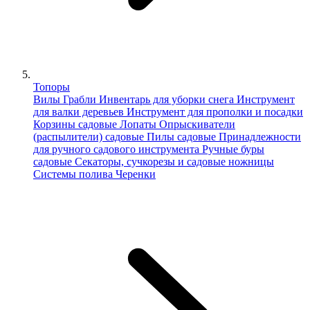
Топоры
Вилы
Грабли
Инвентарь для уборки снега
Инструмент
для валки деревьев
Инструмент для прополки и посадки
Корзины садовые
Лопаты
Опрыскиватели
(распылители) садовые
Пилы садовые
Принадлежности
для ручного садового инструмента
Ручные буры
садовые
Секаторы, сучкорезы и садовые ножницы
Системы полива
Черенки