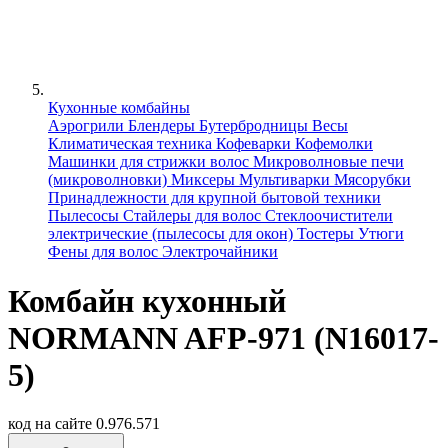
Кухонные комбайны
Аэрогрили
Блендеры
Бутербродницы
Весы
Климатическая техника
Кофеварки
Кофемолки
Машинки для стрижки волос
Микроволновые печи
(микроволновки)
Миксеры
Мультиварки
Мясорубки
Принадлежности для крупной бытовой техники
Пылесосы
Стайлеры для волос
Стеклоочистители
электрические (пылесосы для окон)
Тостеры
Утюги
Фены для волос
Электрочайники
Комбайн кухонный
NORMANN AFP-971 (N16017-
5)
код на сайте
0.976.571