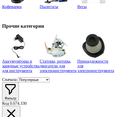
Кофеварки
Пылесосы
Весы
Прочие категории
Аккумуляторы и
Статоры, роторы,
Принадлежности
У
зарядные устройства
двигатели для
для
о
для инструмента
электроинструмента
электроинструмента
в
Сначала
Фильтр
Код
0.674.330