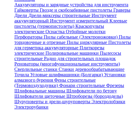
Аккумуляторы и зарядные устройства для инструмента
Гайковерты
Гвозде и скобозабивные пистолеты
Граверы
Дрели
Дрели-миксеры строительные
Инструмент
аккумуляторный
Инструмент измерительный
Клеевые
пистолеты (термопистолеты)
Краскопульты
электрические
Оснастка
Отбойные молотки
Перфораторы
Пилы сабельные (Электроножовки)
Пилы
торцовочные и отрезные
Пилы циркулярные
Пистолеты
для герметика аккумуляторные
Плиткорезы
электрические
Полировальные машинки
Пылесосы
строительные
Радио для строительных площадок
Реноваторы (многофункциональные инструменты)
Сверлильные станки
Станки деревообрабатывающие
Точила
Угловые шлифмашинки (Болгарки)
Установки
алмазного бурения
Фены строительные
(Термовоздуходувки)
Фонари строительные
Фрезеры
Шлифовальные машины
Шлифователи по бетону
Шлифователи щеточные
Штроборезы (бороздоделы)
Шуруповерты и дрели-шуруповерты
Электролобзики
Электрорубанки