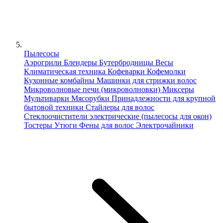
Пылесосы
Аэрогрили
Блендеры
Бутербродницы
Весы
Климатическая техника
Кофеварки
Кофемолки
Кухонные комбайны
Машинки для стрижки волос
Микроволновые печи (микроволновки)
Миксеры
Мультиварки
Мясорубки
Принадлежности для крупной
бытовой техники
Стайлеры для волос
Стеклоочистители электрические (пылесосы для окон)
Тостеры
Утюги
Фены для волос
Электрочайники