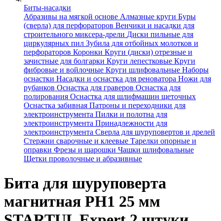
Биты-насадки
Абразивы на мягкой основе
Алмазные круги
Буры
(сверла) для перфораторов
Венчики и насадки для
строительного миксера-дрели
Диски пильные для
циркулярных пил
Зубила для отбойных молотков и
перфораторов
Коронки
Круги (диски) отрезные и
зачистные для болгарки
Круги лепестковые
Круги
фибровые и войлочные
Круги шлифовальные
Наборы
оснастки
Насадки и оснастка для реноватора
Ножи для
рубанков
Оснастка для граверов
Оснастка для
полирования
Оснастка для шлифмашин щеточных
Оснастка забивная
Патроны и переходники для
электроинструмента
Пилки и полотна для
электроинструмента
Принадлежности для
электроинструмента
Сверла для шуруповертов и дрелей
Стержни сварочные и клеевые
Тарелки опорные и
оправки
Фрезы и шарошки
Чашки шлифовальные
Щетки проволочные и абразивные
Бита для шуруповерта
магнитная PH1 25 мм
STARTUL Expert 2 штуки