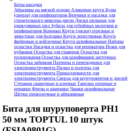
Биты-насадки
Абразивы на мягкой основе
Алмазные круги
Буры
(сверла) для перфораторов
Венчики и насадки для
строительного миксера-дрели
Диски пильные для
циркулярных пил
Зубила для отбойных молотков и
перфораторов
Коронки
Круги (диски) отрезные и
зачистные для болгарки
Круги лепестковые
Круги
фибровые и войлочные
Круги шлифовальные
Наборы
оснастки
Насадки и оснастка для реноватора
Ножи для
рубанков
Оснастка для граверов
Оснастка для
полирования
Оснастка для шлифмашин щеточных
Оснастка забивная
Патроны и переходники для
электроинструмента
Пилки и полотна для
электроинструмента
Принадлежности для
электроинструмента
Сверла для шуруповертов и дрелей
Стержни сварочные и клеевые
Тарелки опорные и
оправки
Фрезы и шарошки
Чашки шлифовальные
Щетки проволочные и абразивные
Бита для шуруповерта PH1
50 мм TOPTUL 10 штук
(FSIA0801G)