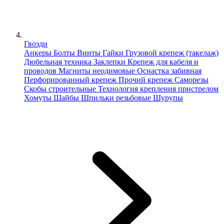
Гвозди
Анкеры
Болты
Винты
Гайки
Грузовой крепеж (такелаж)
Дюбельная техника
Заклепки
Крепеж для кабеля и
проводов
Магниты неодимовые
Оснастка забивная
Перфорированный крепеж
Прочий крепеж
Саморезы
Скобы строительные
Технология крепления пристрелом
Хомуты
Шайбы
Шпильки резьбовые
Шурупы